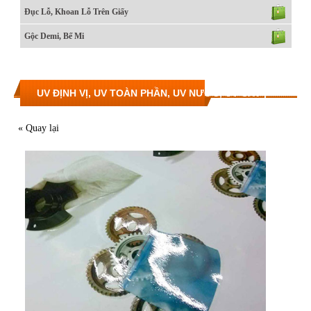
Đục Lỗ, Khoan Lỗ Trên Giấy
Gộc Demi, Bế Mi
UV ĐỊNH VỊ, UV TOÀN PHẦN, UV NƯỚC, UV CÁT |
IN UV ĐỊNH VỊ
« Quay lại