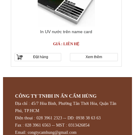
In UV nước trên name card
GIÁ : LIÊN HỆ
Đặt hàng
Xem thêm
CÔNG TY TNHH IN ẤN CẨM HÙNG
Địa chỉ : 45/7 Hòa Bình, Phường Tân Thới Hòa, Quận Tân
Phú, TP.HCM
Điện thoại : 028 3961 2323 -- DĐ: 0938 38 63 63
Fax : 028 3961 6563 -- MST : 0313426854
Email:
congtycamhung@gmail.com