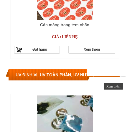
Cán màng trong tem nhãn
GIÁ : LIÊN HỆ
Đặt hàng
Xem thêm
UV ĐỊNH VỊ, UV TOÀN PHẦN, UV NƯỚC, UV CÁT
Xem thêm