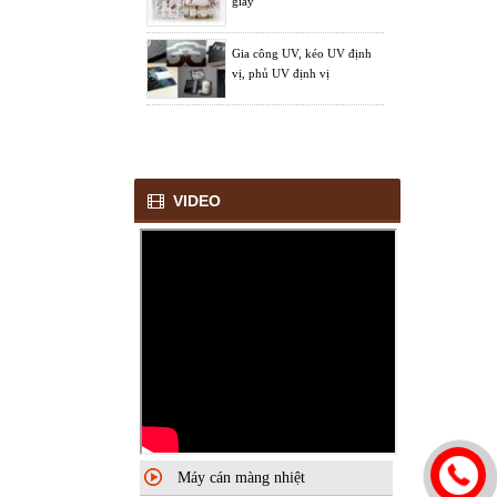
giấy
Gia công UV, kéo UV định
vị, phủ UV định vị
Gia công bồi bìa lịch
VIDEO
Gia công bồi hộp rượu
Gia công bồi hộp giấy
Máy cán màng nhiệt