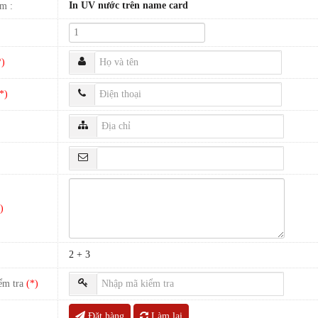
In UV nước trên name card
m :
*)
*)
)
2 + 3
a
ểm tra
(*)
Đặt hàng
Làm lại