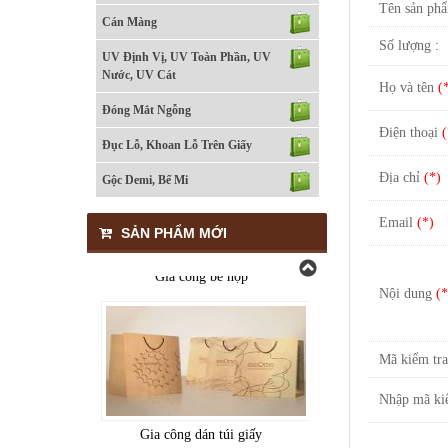
Tên sản phẩ
Cán Màng
Số lượng :
UV Định Vị, UV Toàn Phần, UV
Nước, UV Cát
Họ và tên
(
Đóng Mắt Ngỗng
Gia công bế hộp
Điện thoại
(
Đục Lỗ, Khoan Lỗ Trên Giấy
Địa chỉ
(*)
Gộc Demi, Bế Mi
Email
(*)
SẢN PHẨM MỚI
Gia công bế hộp
Nội dung
(*
Mã kiểm tr
Nhập mã ki
Gia công dán túi giấy