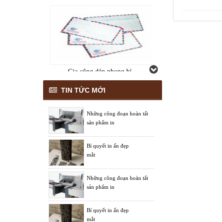
Gia công dán phong bì
TIN TỨC MỚI
Những công đoạn hoàn tất
sản phẩm in
Bí quyết in ấn đẹp
Gia công dán hộp giấy
mắt
Những công đoạn hoàn tất
sản phẩm in
Bí quyết in ấn đẹp
mắt