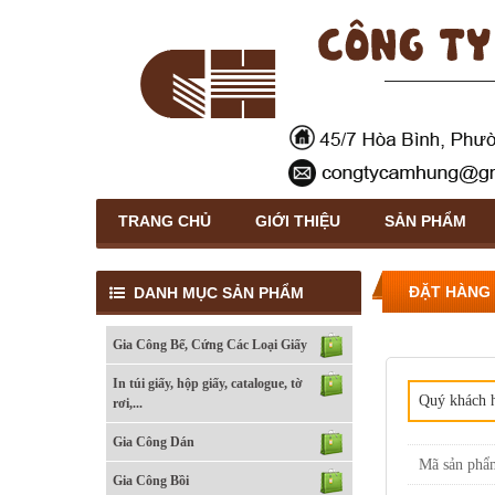
TRANG CHỦ
GIỚI THIỆU
SẢN PHẨM
In tờ rơi
ĐẶT HÀNG
DANH MỤC SẢN PHẨM
Gia Công Bế, Cứng Các Loại Giấy
In túi giấy, hộp giấy, catalogue, tờ
Quý khách h
rơi,...
Gia Công Dán
In tờ rơi
Mã sản phẩ
Gia Công Bồi