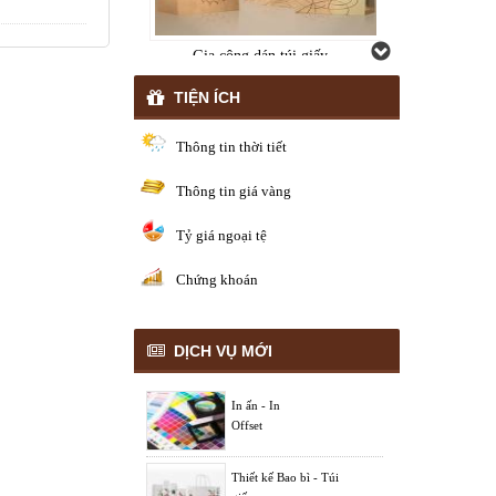
Gia công dán túi giấy
TIỆN ÍCH
Thông tin thời tiết
Thông tin giá vàng
Gia công dán phong bì
Tỷ giá ngoại tệ
Chứng khoán
DỊCH VỤ MỚI
Gia công dán bao lì xì
In ấn - In
Offset
Thiết kế Bao bì - Túi