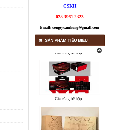
CSKH
Gia công bế hộp
028 3961 2323
Email:
congtycamhung@gmail.com
SẢN PHẨM TIÊU BIỂU
Gia công bế hộp
Gia công bế hộp