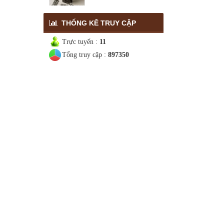
Gia công dán bao lì xì
THỐNG KÊ TRUY CẬP
Trực tuyến :
11
Tổng truy cập :
897350
Gia công bồi bìa lịch
Gia công bồi hộp rượu